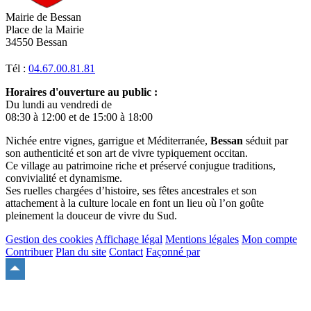
Mairie de Bessan
Place de la Mairie
34550 Bessan
Tél :
04.67.00.81.81
Horaires d'ouverture au public :
Du lundi au vendredi de
08:30 à 12:00 et de 15:00 à 18:00
Nichée entre vignes, garrigue et Méditerranée,
Bessan
séduit par
son authenticité et son art de vivre typiquement occitan.
Ce village au patrimoine riche et préservé conjugue traditions,
convivialité et dynamisme.
Ses ruelles chargées d’histoire, ses fêtes ancestrales et son
attachement à la culture locale en font un lieu où l’on goûte
pleinement la douceur de vivre du Sud.
Gestion des cookies
Affichage légal
Mentions légales
Mon compte
Contribuer
Plan du site
Contact
Façonné par
Remonter
en
haut
du