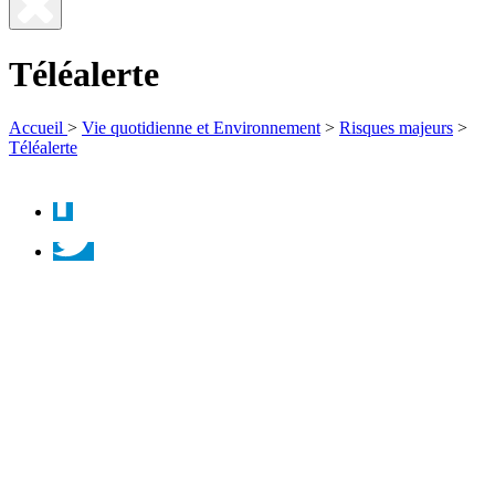
Fermer
la
Téléalerte
recherche
Accueil
>
Vie quotidienne et Environnement
>
Risques majeurs
>
Téléalerte
Facebook
Twitter
Instagram