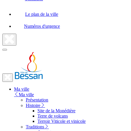
Le plan de la ville
Numéros d'urgence
Fermer
la
recherche
Fermer
le
Lien
menu
Ma ville
vers
Ma ville
la
Présentation
Histoire
page
Site de la Monédière
d'accueil
Terre de volcans
Terroir Viticole et vinicole
Traditions