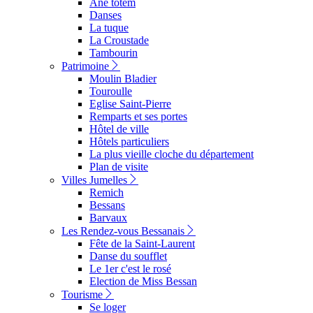
Ane totem
Danses
La tuque
La Croustade
Tambourin
Patrimoine
Moulin Bladier
Touroulle
Eglise Saint-Pierre
Remparts et ses portes
Hôtel de ville
Hôtels particuliers
La plus vieille cloche du département
Plan de visite
Villes Jumelles
Remich
Bessans
Barvaux
Les Rendez-vous Bessanais
Fête de la Saint-Laurent
Danse du soufflet
Le 1er c'est le rosé
Election de Miss Bessan
Tourisme
Se loger