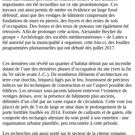
importantes ont été recueillies sur ce site protohistorique. Ces
travaux ont ainsi permis de mettre en évidence un large fossé
défensif, ainsi que des vestiges de bâtiment comprenant des
fondations de murs en pierres, des foyers et des restes de sols
d’occupation. Des fosses et des trous de poteaux ont également été
retrouvés. Afin de prolonger cette action, Alexandre Beylier du
groupe « Archéologie des sociétés méditerranéennes » de Lattes a
été autorisé par la municipalité à organiser, cette fois-ci, des fouilles
programmées pluriannuelles qui ont débuté dès juillet 2017.
Ces dernières ont révélé un quartier d’habitat détruit par un incendie
datant de l’une des dernières phases d’occupation du site (vers la fin
du Ve siècle avant J.-C.). De nombreux éléments d’architecture en
terre crue (torchis, briques) figés pas le feu, fournissent de précieux
indices sur les techniques de construction et sur l’aspect possible des
édifices. Les niveaux sous-jacents laissent entrevoir l’existence de
vestiges denses, avec la présence de bâtiments plus anciens,
délimités d’un côté par un vaste espace de circulation. Cette voie (ou
place) de près de 5 m de large se situe dans le prolongement de la
porte fortifiée fouillée en 2014. Formée de cailloutis et de galets, elle
comporte des recharges attestant du soin porté à son entretien : une
organisation urbaine planifiée, peu rencontrée à cette période.
Les recherches ont aussi porté sur le secteur de la citerne romaine.