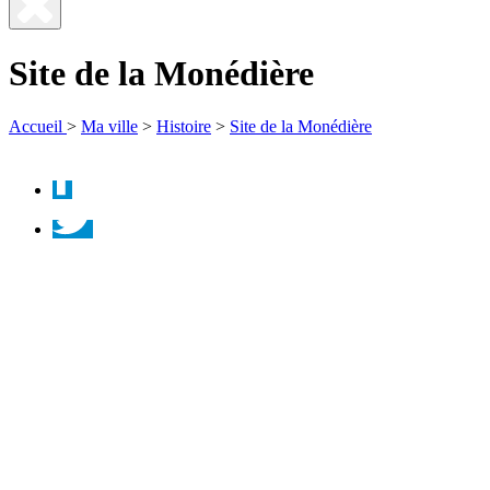
Fermer
la
Site de la Monédière
recherche
Accueil
>
Ma ville
>
Histoire
>
Site de la Monédière
Facebook
Twitter
Instagram