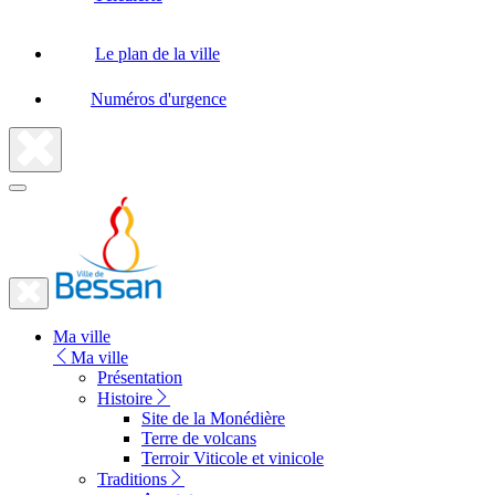
Le plan de la ville
Numéros d'urgence
Fermer
la
recherche
Fermer
le
Lien
menu
Ma ville
vers
Ma ville
la
Présentation
Histoire
page
Site de la Monédière
d'accueil
Terre de volcans
Terroir Viticole et vinicole
Traditions