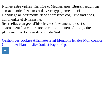
Nichée entre vignes, garrigue et Méditerranée,
Bessan
séduit par
son authenticité et son art de vivre typiquement occitan.
Ce village au patrimoine riche et préservé conjugue traditions,
convivialité et dynamisme.
Ses ruelles chargées d’histoire, ses fêtes ancestrales et son
attachement à la culture locale en font un lieu où l’on goûte
pleinement la douceur de vivre du Sud.
Gestion des cookies
Affichage légal
Mentions légales
Mon compte
Contribuer
Plan du site
Contact
Façonné par
Remonter
en
haut
du
site