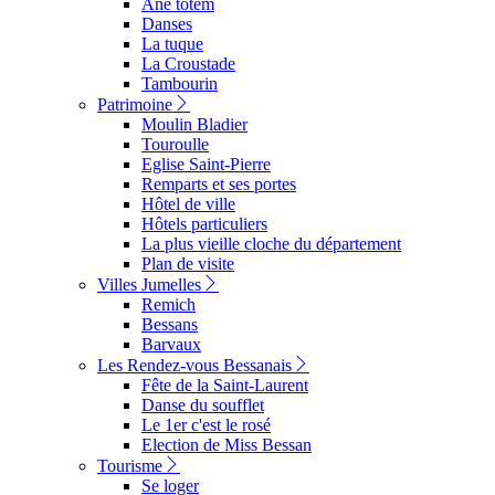
Ane totem
Danses
La tuque
La Croustade
Tambourin
Patrimoine
Moulin Bladier
Touroulle
Eglise Saint-Pierre
Remparts et ses portes
Hôtel de ville
Hôtels particuliers
La plus vieille cloche du département
Plan de visite
Villes Jumelles
Remich
Bessans
Barvaux
Les Rendez-vous Bessanais
Fête de la Saint-Laurent
Danse du soufflet
Le 1er c'est le rosé
Election de Miss Bessan
Tourisme
Se loger