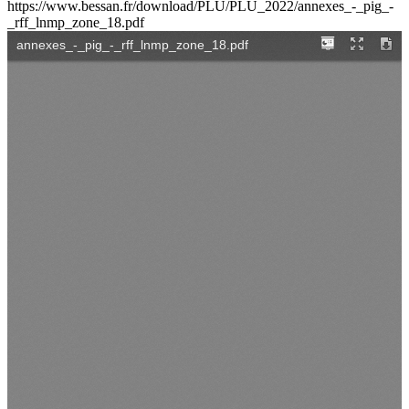
https://www.bessan.fr/download/PLU/PLU_2022/annexes_-_pig_-
_rff_lnmp_zone_18.pdf