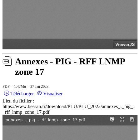
Annexes - PIG - RFF LNMP
zone 17
PDF
1.47Mo
27 Jan 2023
Télécharger
Visualiser
Lien du fichier :
https://www.bessan.fr/download/PLU/PLU_2022/annexes_-_pig_-
_rff_lnmp_zone_17.pdf