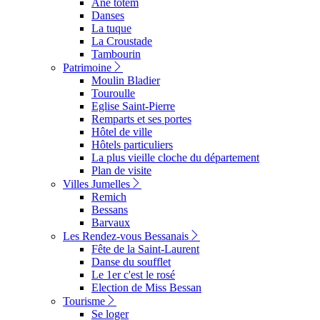
Ane totem
Danses
La tuque
La Croustade
Tambourin
Patrimoine
Moulin Bladier
Touroulle
Eglise Saint-Pierre
Remparts et ses portes
Hôtel de ville
Hôtels particuliers
La plus vieille cloche du département
Plan de visite
Villes Jumelles
Remich
Bessans
Barvaux
Les Rendez-vous Bessanais
Fête de la Saint-Laurent
Danse du soufflet
Le 1er c'est le rosé
Election de Miss Bessan
Tourisme
Se loger