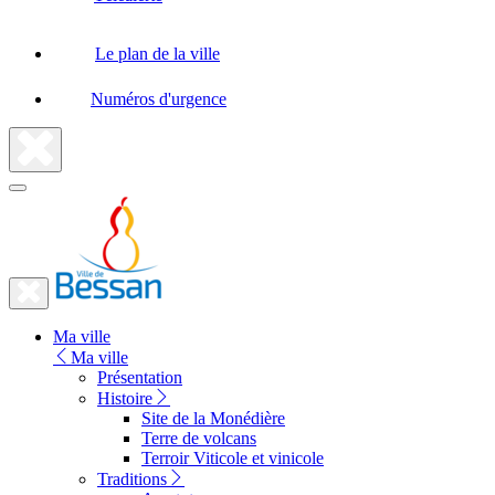
Le plan de la ville
Numéros d'urgence
Fermer
la
recherche
Fermer
le
Lien
menu
Ma ville
vers
Ma ville
la
Présentation
Histoire
page
Site de la Monédière
d'accueil
Terre de volcans
Terroir Viticole et vinicole
Traditions