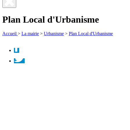
Fermer
la
Plan Local d'Urbanisme
recherche
Accueil
>
La mairie
>
Urbanisme
>
Plan Local d'Urbanisme
Facebook
Twitter
Instagram