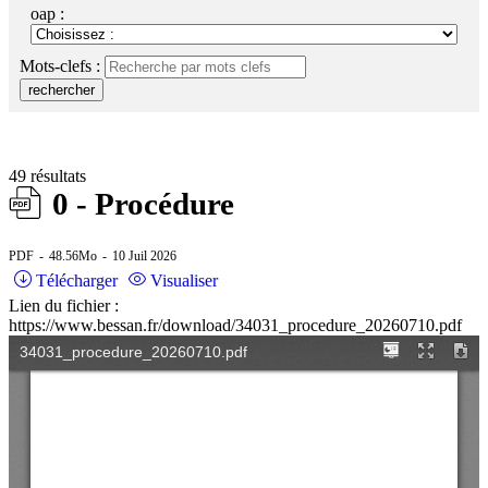
RSS
soci
oap :
Mots-clefs :
rechercher
49 résultats
0 - Procédure
PDF
48.56Mo
10 Juil 2026
Télécharger
Visualiser
Lien du fichier :
https://www.bessan.fr/download/34031_procedure_20260710.pdf