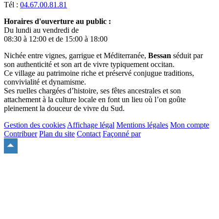
Tél :
04.67.00.81.81
Horaires d'ouverture au public :
Du lundi au vendredi de
08:30 à 12:00 et de 15:00 à 18:00
Nichée entre vignes, garrigue et Méditerranée,
Bessan
séduit par
son authenticité et son art de vivre typiquement occitan.
Ce village au patrimoine riche et préservé conjugue traditions,
convivialité et dynamisme.
Ses ruelles chargées d’histoire, ses fêtes ancestrales et son
attachement à la culture locale en font un lieu où l’on goûte
pleinement la douceur de vivre du Sud.
Gestion des cookies
Affichage légal
Mentions légales
Mon compte
Contribuer
Plan du site
Contact
Façonné par
Remonter
en
haut
du
site