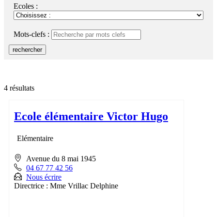
RSS
soci
Ecoles :
Mots-clefs :
rechercher
4 résultats
Ecole élémentaire Victor Hugo
Elémentaire
Avenue du 8 mai 1945
04 67 77 42 56
Nous écrire
Directrice : Mme Vrillac Delphine