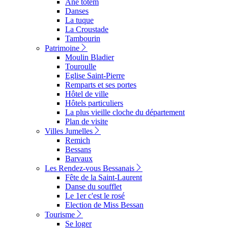
Ane totem
Danses
La tuque
La Croustade
Tambourin
Patrimoine
Moulin Bladier
Touroulle
Eglise Saint-Pierre
Remparts et ses portes
Hôtel de ville
Hôtels particuliers
La plus vieille cloche du département
Plan de visite
Villes Jumelles
Remich
Bessans
Barvaux
Les Rendez-vous Bessanais
Fête de la Saint-Laurent
Danse du soufflet
Le 1er c'est le rosé
Election de Miss Bessan
Tourisme
Se loger