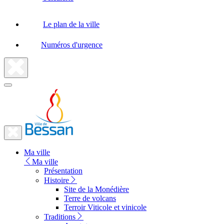
Le plan de la ville
Numéros d'urgence
Fermer
la
recherche
Fermer
le
Lien
menu
Ma ville
vers
Ma ville
la
Présentation
Histoire
page
Site de la Monédière
d'accueil
Terre de volcans
Terroir Viticole et vinicole
Traditions