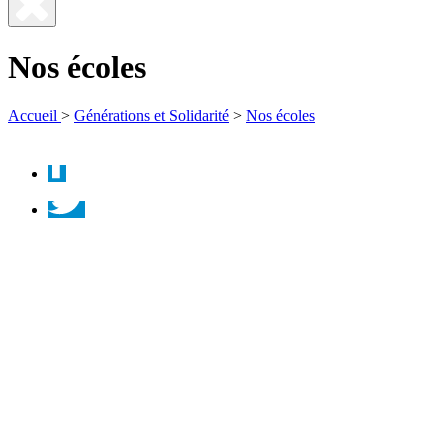
Fermer
la
Nos écoles
recherche
Accueil
>
Générations et Solidarité
>
Nos écoles
Facebook
Twitter
Instagram