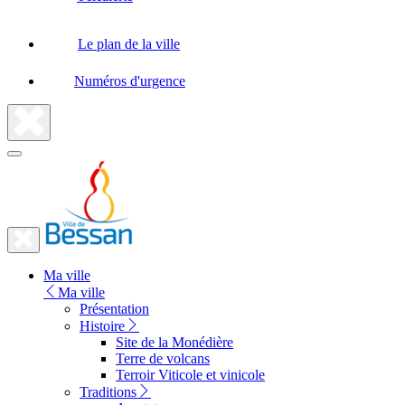
Le plan de la ville
Numéros d'urgence
Fermer
la
recherche
Fermer
le
Lien
menu
Ma ville
vers
Ma ville
la
Présentation
Histoire
page
Site de la Monédière
d'accueil
Terre de volcans
Terroir Viticole et vinicole
Traditions