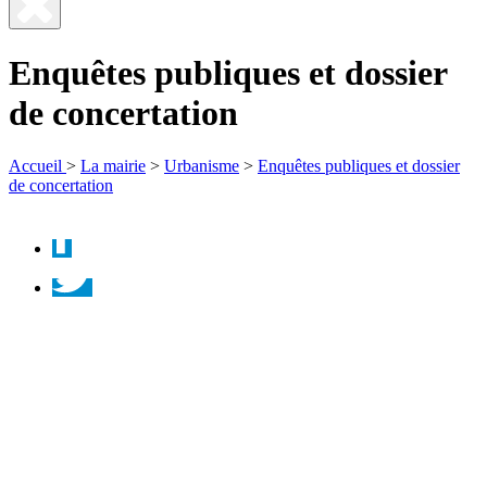
Fermer
la
Enquêtes publiques et dossier
recherche
de concertation
Accueil
>
La mairie
>
Urbanisme
>
Enquêtes publiques et dossier
de concertation
Facebook
Twitter
Instagram