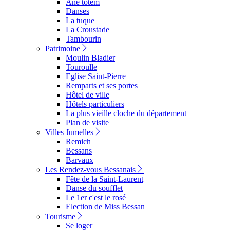
Ane totem
Danses
La tuque
La Croustade
Tambourin
Patrimoine
Moulin Bladier
Touroulle
Eglise Saint-Pierre
Remparts et ses portes
Hôtel de ville
Hôtels particuliers
La plus vieille cloche du département
Plan de visite
Villes Jumelles
Remich
Bessans
Barvaux
Les Rendez-vous Bessanais
Fête de la Saint-Laurent
Danse du soufflet
Le 1er c'est le rosé
Election de Miss Bessan
Tourisme
Se loger