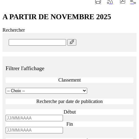
Part
Imprimer
Générer
sur
cette
le
les
page
flux
rése
A PARTIR DE NOVEMBRE 2025
RSS
soci
Rechercher
Rechercher
Filtrer l'affichage
Classement
Recherche par date de publication
Début
Fin