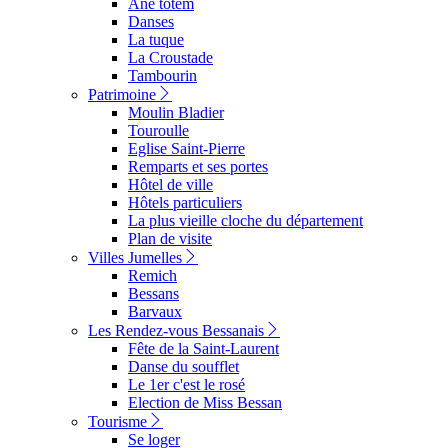
Ane totem
Danses
La tuque
La Croustade
Tambourin
Patrimoine
Moulin Bladier
Touroulle
Eglise Saint-Pierre
Remparts et ses portes
Hôtel de ville
Hôtels particuliers
La plus vieille cloche du département
Plan de visite
Villes Jumelles
Remich
Bessans
Barvaux
Les Rendez-vous Bessanais
Fête de la Saint-Laurent
Danse du soufflet
Le 1er c'est le rosé
Election de Miss Bessan
Tourisme
Se loger