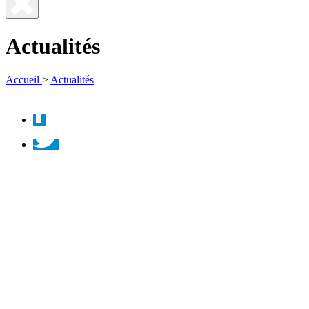
Fermer
la
Actualités
recherche
Accueil
>
Actualités
Facebook
Twitter
Instagram