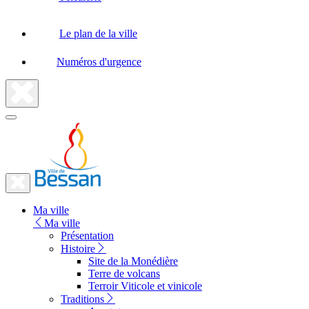
Le plan de la ville
Numéros d'urgence
Fermer
la
recherche
Fermer
le
Lien
menu
Ma ville
vers
Ma ville
la
Présentation
Histoire
page
Site de la Monédière
d'accueil
Terre de volcans
Terroir Viticole et vinicole
Traditions