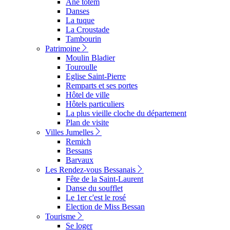
Ane totem
Danses
La tuque
La Croustade
Tambourin
Patrimoine
Moulin Bladier
Touroulle
Eglise Saint-Pierre
Remparts et ses portes
Hôtel de ville
Hôtels particuliers
La plus vieille cloche du département
Plan de visite
Villes Jumelles
Remich
Bessans
Barvaux
Les Rendez-vous Bessanais
Fête de la Saint-Laurent
Danse du soufflet
Le 1er c'est le rosé
Election de Miss Bessan
Tourisme
Se loger