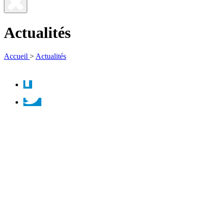
Fermer
la
Actualités
recherche
Accueil
>
Actualités
Facebook
Twitter
Instagram