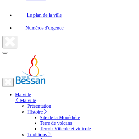
Le plan de la ville
Numéros d'urgence
Fermer
la
recherche
Fermer
le
Lien
menu
Ma ville
vers
Ma ville
la
Présentation
Histoire
page
Site de la Monédière
d'accueil
Terre de volcans
Terroir Viticole et vinicole
Traditions