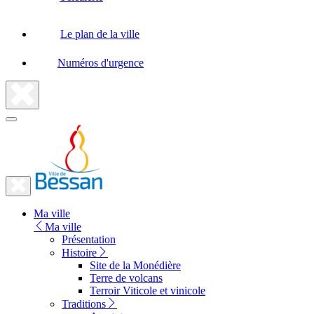
Le plan de la ville
Numéros d'urgence
Fermer
la
recherche
Fermer
le
Lien
menu
Ma ville
vers
Ma ville
la
Présentation
Histoire
page
Site de la Monédière
d'accueil
Terre de volcans
Terroir Viticole et vinicole
Traditions