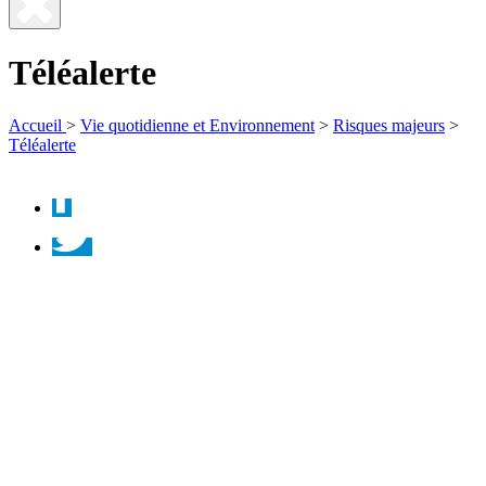
Fermer
la
Téléalerte
recherche
Accueil
>
Vie quotidienne et Environnement
>
Risques majeurs
>
Téléalerte
Facebook
Twitter
Instagram