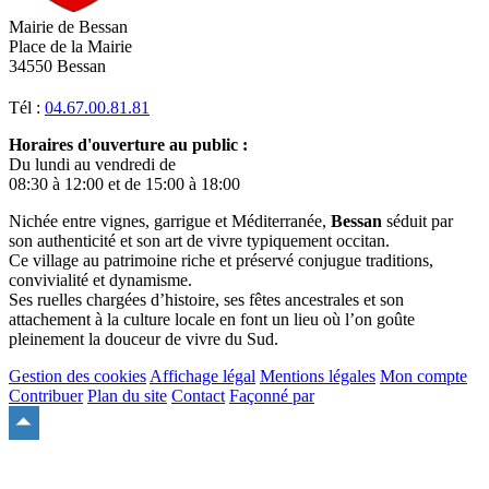
Mairie de Bessan
Place de la Mairie
34550 Bessan
Tél :
04.67.00.81.81
Horaires d'ouverture au public :
Du lundi au vendredi de
08:30 à 12:00 et de 15:00 à 18:00
Nichée entre vignes, garrigue et Méditerranée,
Bessan
séduit par
son authenticité et son art de vivre typiquement occitan.
Ce village au patrimoine riche et préservé conjugue traditions,
convivialité et dynamisme.
Ses ruelles chargées d’histoire, ses fêtes ancestrales et son
attachement à la culture locale en font un lieu où l’on goûte
pleinement la douceur de vivre du Sud.
Gestion des cookies
Affichage légal
Mentions légales
Mon compte
Contribuer
Plan du site
Contact
Façonné par
Remonter
en
haut
du