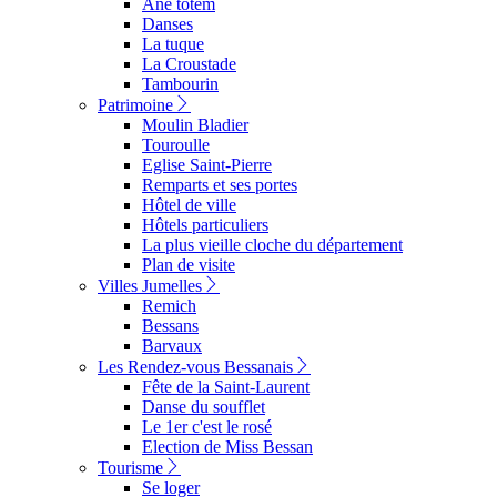
Ane totem
Danses
La tuque
La Croustade
Tambourin
Patrimoine
Moulin Bladier
Touroulle
Eglise Saint-Pierre
Remparts et ses portes
Hôtel de ville
Hôtels particuliers
La plus vieille cloche du département
Plan de visite
Villes Jumelles
Remich
Bessans
Barvaux
Les Rendez-vous Bessanais
Fête de la Saint-Laurent
Danse du soufflet
Le 1er c'est le rosé
Election de Miss Bessan
Tourisme
Se loger