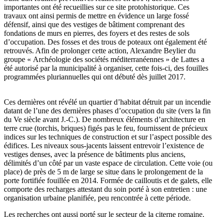
importantes ont été recueillies sur ce site protohistorique. Ces
travaux ont ainsi permis de mettre en évidence un large fossé
défensif, ainsi que des vestiges de bâtiment comprenant des
fondations de murs en pierres, des foyers et des restes de sols
d’occupation. Des fosses et des trous de poteaux ont également été
retrouvés. Afin de prolonger cette action, Alexandre Beylier du
groupe « Archéologie des sociétés méditerranéennes » de Lattes a
été autorisé par la municipalité à organiser, cette fois-ci, des fouilles
programmées pluriannuelles qui ont débuté dès juillet 2017.
Ces dernières ont révélé un quartier d’habitat détruit par un incendie
datant de l’une des dernières phases d’occupation du site (vers la fin
du Ve siècle avant J.-C.). De nombreux éléments d’architecture en
terre crue (torchis, briques) figés pas le feu, fournissent de précieux
indices sur les techniques de construction et sur l’aspect possible des
édifices. Les niveaux sous-jacents laissent entrevoir l’existence de
vestiges denses, avec la présence de bâtiments plus anciens,
délimités d’un côté par un vaste espace de circulation. Cette voie (ou
place) de près de 5 m de large se situe dans le prolongement de la
porte fortifiée fouillée en 2014. Formée de cailloutis et de galets, elle
comporte des recharges attestant du soin porté à son entretien : une
organisation urbaine planifiée, peu rencontrée à cette période.
Les recherches ont aussi porté sur le secteur de la citerne romaine.