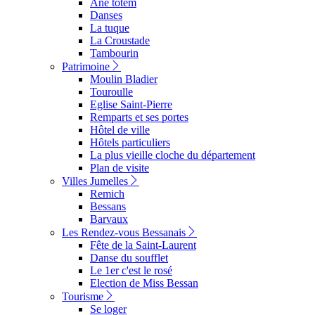
Ane totem
Danses
La tuque
La Croustade
Tambourin
Patrimoine
Moulin Bladier
Touroulle
Eglise Saint-Pierre
Remparts et ses portes
Hôtel de ville
Hôtels particuliers
La plus vieille cloche du département
Plan de visite
Villes Jumelles
Remich
Bessans
Barvaux
Les Rendez-vous Bessanais
Fête de la Saint-Laurent
Danse du soufflet
Le 1er c'est le rosé
Election de Miss Bessan
Tourisme
Se loger