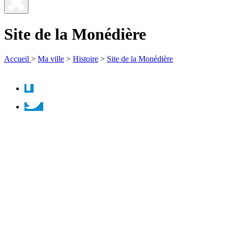
Fermer
la
Site de la Monédière
recherche
Accueil
>
Ma ville
>
Histoire
>
Site de la Monédière
Facebook
Twitter
Instagram