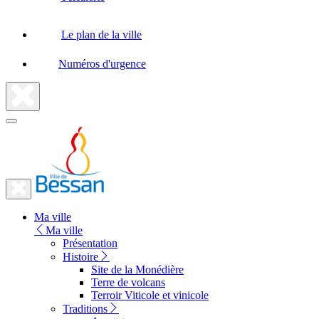
Le plan de la ville
Numéros d'urgence
Fermer
la
recherche
Fermer
le
Lien
menu
Ma ville
vers
Ma ville
la
Présentation
Histoire
page
Site de la Monédière
d'accueil
Terre de volcans
Terroir Viticole et vinicole
Traditions