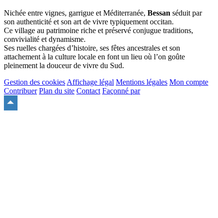
Nichée entre vignes, garrigue et Méditerranée,
Bessan
séduit par
son authenticité et son art de vivre typiquement occitan.
Ce village au patrimoine riche et préservé conjugue traditions,
convivialité et dynamisme.
Ses ruelles chargées d’histoire, ses fêtes ancestrales et son
attachement à la culture locale en font un lieu où l’on goûte
pleinement la douceur de vivre du Sud.
Gestion des cookies
Affichage légal
Mentions légales
Mon compte
Contribuer
Plan du site
Contact
Façonné par
Remonter
en
haut
du
site