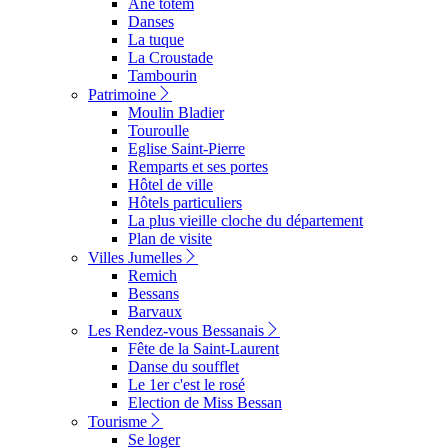
Ane totem
Danses
La tuque
La Croustade
Tambourin
Patrimoine
Moulin Bladier
Touroulle
Eglise Saint-Pierre
Remparts et ses portes
Hôtel de ville
Hôtels particuliers
La plus vieille cloche du département
Plan de visite
Villes Jumelles
Remich
Bessans
Barvaux
Les Rendez-vous Bessanais
Fête de la Saint-Laurent
Danse du soufflet
Le 1er c'est le rosé
Election de Miss Bessan
Tourisme
Se loger