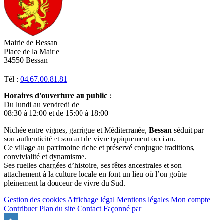
Mairie de Bessan
Place de la Mairie
34550 Bessan
Tél :
04.67.00.81.81
Horaires d'ouverture au public :
Du lundi au vendredi de
08:30 à 12:00 et de 15:00 à 18:00
Nichée entre vignes, garrigue et Méditerranée,
Bessan
séduit par
son authenticité et son art de vivre typiquement occitan.
Ce village au patrimoine riche et préservé conjugue traditions,
convivialité et dynamisme.
Ses ruelles chargées d’histoire, ses fêtes ancestrales et son
attachement à la culture locale en font un lieu où l’on goûte
pleinement la douceur de vivre du Sud.
Gestion des cookies
Affichage légal
Mentions légales
Mon compte
Contribuer
Plan du site
Contact
Façonné par
Remonter