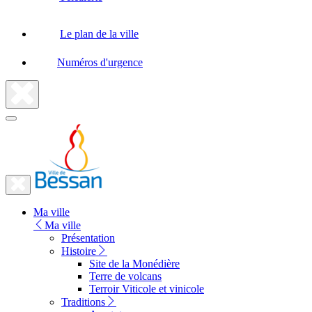
Le plan de la ville
Numéros d'urgence
Fermer
la
recherche
Fermer
le
Lien
menu
Ma ville
vers
Ma ville
la
Présentation
Histoire
page
Site de la Monédière
d'accueil
Terre de volcans
Terroir Viticole et vinicole
Traditions