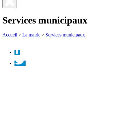
Fermer
la
Services municipaux
recherche
Accueil
>
La mairie
>
Services municipaux
Facebook
Twitter
Instagram