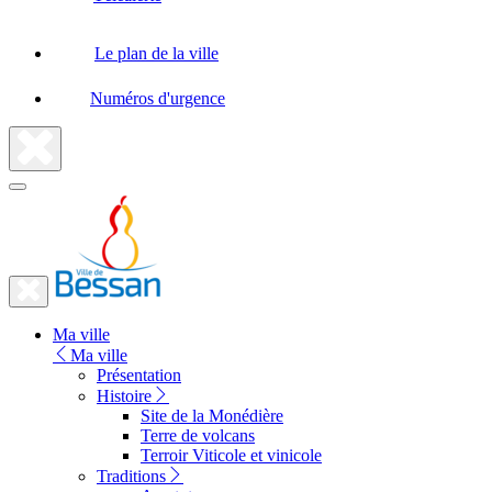
Le plan de la ville
Numéros d'urgence
Fermer
la
recherche
Fermer
le
Lien
menu
Ma ville
vers
Ma ville
la
Présentation
Histoire
page
Site de la Monédière
d'accueil
Terre de volcans
Terroir Viticole et vinicole
Traditions