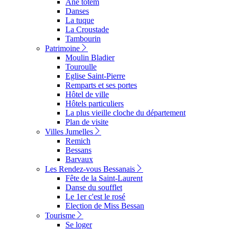
Ane totem
Danses
La tuque
La Croustade
Tambourin
Patrimoine
Moulin Bladier
Touroulle
Eglise Saint-Pierre
Remparts et ses portes
Hôtel de ville
Hôtels particuliers
La plus vieille cloche du département
Plan de visite
Villes Jumelles
Remich
Bessans
Barvaux
Les Rendez-vous Bessanais
Fête de la Saint-Laurent
Danse du soufflet
Le 1er c'est le rosé
Election de Miss Bessan
Tourisme
Se loger