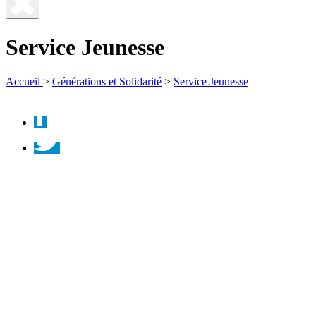
Fermer
la
Service Jeunesse
recherche
Accueil
>
Générations et Solidarité
>
Service Jeunesse
Facebook
Twitter
Instagram