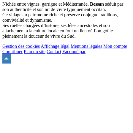
Nichée entre vignes, garrigue et Méditerranée,
Bessan
séduit par
son authenticité et son art de vivre typiquement occitan.
Ce village au patrimoine riche et préservé conjugue traditions,
convivialité et dynamisme.
Ses ruelles chargées d’histoire, ses fêtes ancestrales et son
attachement à la culture locale en font un lieu où l’on goûte
pleinement la douceur de vivre du Sud.
Gestion des cookies
Affichage légal
Mentions légales
Mon compte
Contribuer
Plan du site
Contact
Façonné par
Remonter
en
haut
du
site