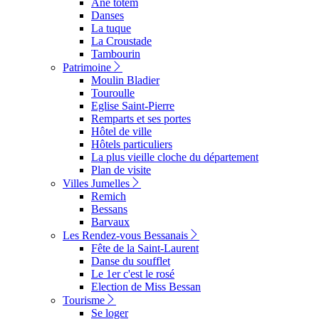
Ane totem
Danses
La tuque
La Croustade
Tambourin
Patrimoine
Moulin Bladier
Touroulle
Eglise Saint-Pierre
Remparts et ses portes
Hôtel de ville
Hôtels particuliers
La plus vieille cloche du département
Plan de visite
Villes Jumelles
Remich
Bessans
Barvaux
Les Rendez-vous Bessanais
Fête de la Saint-Laurent
Danse du soufflet
Le 1er c'est le rosé
Election de Miss Bessan
Tourisme
Se loger