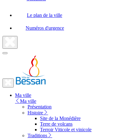
Le plan de la ville
Numéros d'urgence
Fermer
la
recherche
Fermer
le
Lien
menu
Ma ville
vers
Ma ville
la
Présentation
Histoire
page
Site de la Monédière
d'accueil
Terre de volcans
Terroir Viticole et vinicole
Traditions