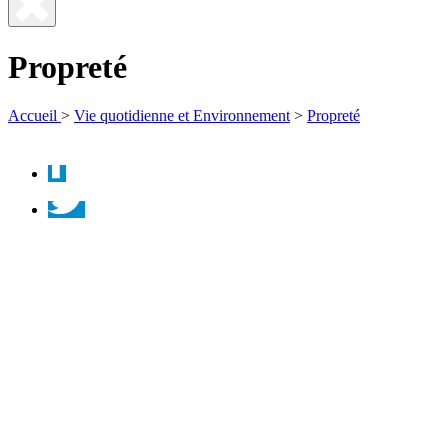
Fermer
la
Propreté
recherche
Accueil
>
Vie quotidienne et Environnement
>
Propreté
Facebook
Twitter
Instagram