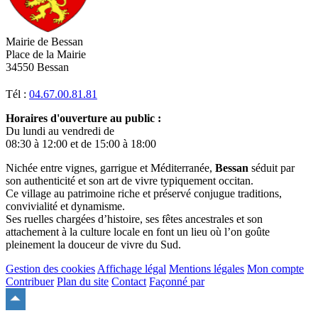
Mairie de Bessan
Place de la Mairie
34550 Bessan
Tél :
04.67.00.81.81
Horaires d'ouverture au public :
Du lundi au vendredi de
08:30 à 12:00 et de 15:00 à 18:00
Nichée entre vignes, garrigue et Méditerranée,
Bessan
séduit par
son authenticité et son art de vivre typiquement occitan.
Ce village au patrimoine riche et préservé conjugue traditions,
convivialité et dynamisme.
Ses ruelles chargées d’histoire, ses fêtes ancestrales et son
attachement à la culture locale en font un lieu où l’on goûte
pleinement la douceur de vivre du Sud.
Gestion des cookies
Affichage légal
Mentions légales
Mon compte
Contribuer
Plan du site
Contact
Façonné par
Remonter
en