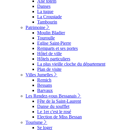
Ane totem
Danses
La tuque
La Croustade
Tambourin
Patrimoine
Moulin Bladier
Touroulle
Eglise Saint-Pierre
Remparts et ses portes
Hôtel de ville
Hôtels particuliers
La plus vieille cloche du département
Plan de visite
Villes Jumelles
Remich
Bessans
Barvaux
Les Rendez-vous Bessanais
Fête de la Saint-Laurent
Danse du soufflet
Le 1er c'est le rosé
Election de Miss Bessan
Tourisme
Se loger