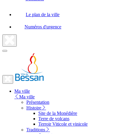
Le plan de la ville
Numéros d'urgence
Fermer
la
recherche
Fermer
le
Lien
menu
Ma ville
vers
Ma ville
la
Présentation
Histoire
page
Site de la Monédière
d'accueil
Terre de volcans
Terroir Viticole et vinicole
Traditions