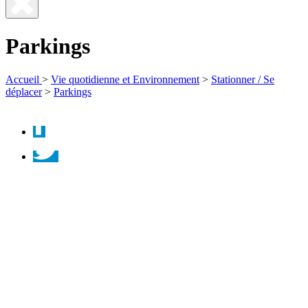
Fermer
la
Parkings
recherche
Accueil
>
Vie quotidienne et Environnement
>
Stationner / Se
déplacer
>
Parkings
Facebook
Twitter
Instagram