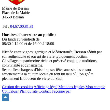
Mairie de Bessan
Place de la Mairie
34550 Bessan
Tél :
04.67.00.81.81
Horaires d'ouverture au public :
Du lundi au vendredi de
08:30 à 12:00 et de 15:00 à 18:00
Nichée entre vignes, garrigue et Méditerranée,
Bessan
séduit par
son authenticité et son art de vivre typiquement occitan.
Ce village au patrimoine riche et préservé conjugue traditions,
convivialité et dynamisme.
Ses ruelles chargées d’histoire, ses fêtes ancestrales et son
attachement à la culture locale en font un lieu où l’on goûte
pleinement la douceur de vivre du Sud.
Gestion des cookies
Affichage légal
Mentions légales
Mon compte
Contribuer
Plan du site
Contact
Façonné par
Remonter
en
haut
du