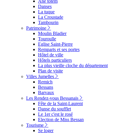
Ane totem
Danses
La tuque
La Croustade
Tambourin
Patrimoine
Moulin Bladier
Touroulle
Eglise Saint-Pierre
Remparts et ses portes
Hôtel de ville
Hôtels particuliers
La plus vieille cloche du département
Plan de visite
Villes Jumelles
Remich
Bessans
Barvaux
Les Rendez-vous Bessanais
Fête de la Saint-Laurent
Danse du soufflet
Le 1er c'est le rosé
Election de Miss Bessan
Tourisme
Se loger