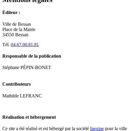
RSS
soci
Éditeur :
Ville de Bessan
Place de la Mairie
34550 Bessan
Tél.
04.67.00.81.81
Responsable de la publication
Stéphane PÉPIN-BONET
Contributeurs
Mathilde LEFRANC
Réalisation et hébergement
Ce site a été réalisé et est hébergé par la société
Inexine
pour la ville