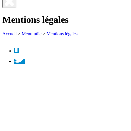
Fermer
la
Mentions légales
recherche
Accueil
>
Menu utile
>
Mentions légales
Facebook
Twitter
Instagram