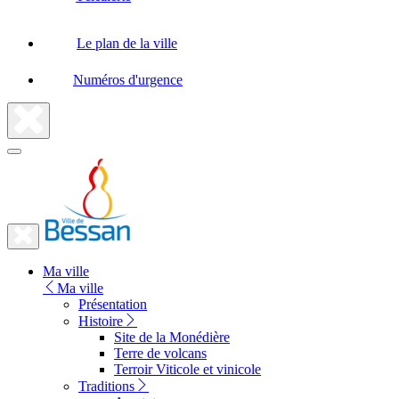
Le plan de la ville
Numéros d'urgence
Fermer
la
recherche
Fermer
le
Lien
menu
Ma ville
vers
Ma ville
la
Présentation
Histoire
page
Site de la Monédière
d'accueil
Terre de volcans
Terroir Viticole et vinicole
Traditions