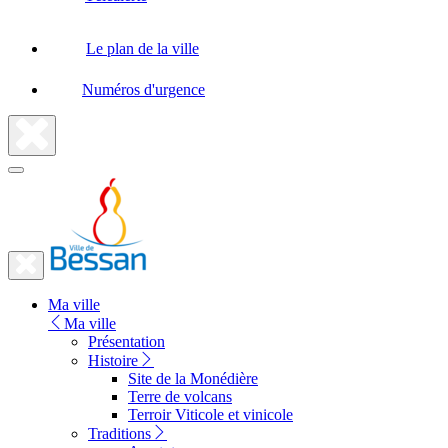
Le plan de la ville
Numéros d'urgence
Fermer
la
recherche
Fermer
le
Lien
menu
Ma ville
vers
Ma ville
la
Présentation
Histoire
page
Site de la Monédière
d'accueil
Terre de volcans
Terroir Viticole et vinicole
Traditions