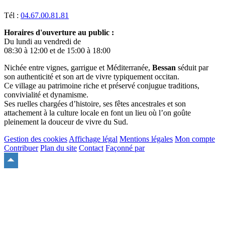
Tél :
04.67.00.81.81
Horaires d'ouverture au public :
Du lundi au vendredi de
08:30 à 12:00 et de 15:00 à 18:00
Nichée entre vignes, garrigue et Méditerranée,
Bessan
séduit par
son authenticité et son art de vivre typiquement occitan.
Ce village au patrimoine riche et préservé conjugue traditions,
convivialité et dynamisme.
Ses ruelles chargées d’histoire, ses fêtes ancestrales et son
attachement à la culture locale en font un lieu où l’on goûte
pleinement la douceur de vivre du Sud.
Gestion des cookies
Affichage légal
Mentions légales
Mon compte
Contribuer
Plan du site
Contact
Façonné par
Remonter
en
haut
du
site