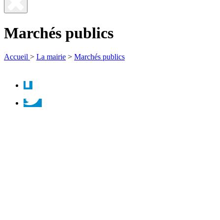
Fermer
la
Marchés publics
recherche
Accueil
>
La mairie
>
Marchés publics
Facebook
Twitter
Instagram