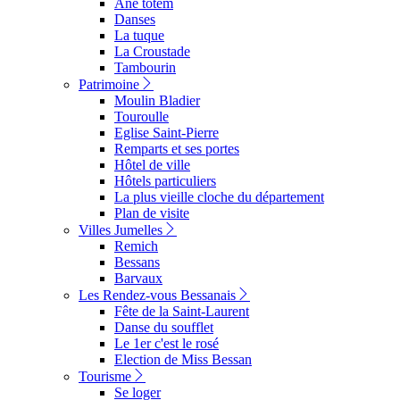
Ane totem
Danses
La tuque
La Croustade
Tambourin
Patrimoine
Moulin Bladier
Touroulle
Eglise Saint-Pierre
Remparts et ses portes
Hôtel de ville
Hôtels particuliers
La plus vieille cloche du département
Plan de visite
Villes Jumelles
Remich
Bessans
Barvaux
Les Rendez-vous Bessanais
Fête de la Saint-Laurent
Danse du soufflet
Le 1er c'est le rosé
Election de Miss Bessan
Tourisme
Se loger