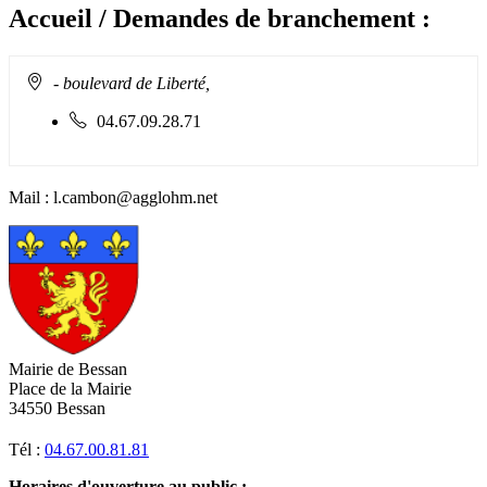
page
flux
rése
Accueil / Demandes de branchement :
RSS
soci
Adresse
- boulevard de Liberté,
:
Téléphone
04.67.09.28.71
fixe
:
Mail : l.cambon@agglohm.net
Mairie de Bessan
Place de la Mairie
34550 Bessan
Tél :
04.67.00.81.81
Horaires d'ouverture au public :