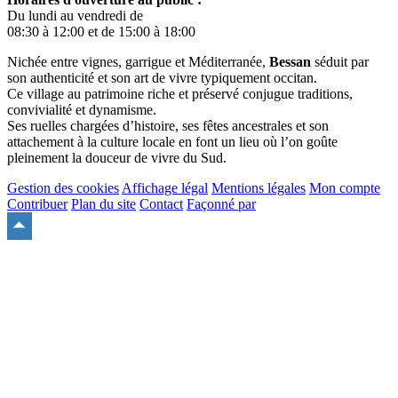
Du lundi au vendredi de
08:30 à 12:00 et de 15:00 à 18:00
Nichée entre vignes, garrigue et Méditerranée,
Bessan
séduit par
son authenticité et son art de vivre typiquement occitan.
Ce village au patrimoine riche et préservé conjugue traditions,
convivialité et dynamisme.
Ses ruelles chargées d’histoire, ses fêtes ancestrales et son
attachement à la culture locale en font un lieu où l’on goûte
pleinement la douceur de vivre du Sud.
Gestion des cookies
Affichage légal
Mentions légales
Mon compte
Contribuer
Plan du site
Contact
Façonné par
Remonter
en
haut
du
site