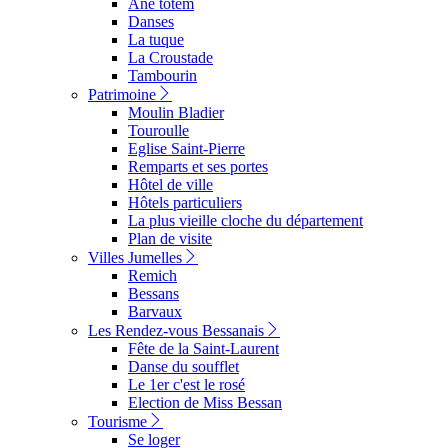
Ane totem
Danses
La tuque
La Croustade
Tambourin
Patrimoine
Moulin Bladier
Touroulle
Eglise Saint-Pierre
Remparts et ses portes
Hôtel de ville
Hôtels particuliers
La plus vieille cloche du département
Plan de visite
Villes Jumelles
Remich
Bessans
Barvaux
Les Rendez-vous Bessanais
Fête de la Saint-Laurent
Danse du soufflet
Le 1er c'est le rosé
Election de Miss Bessan
Tourisme
Se loger