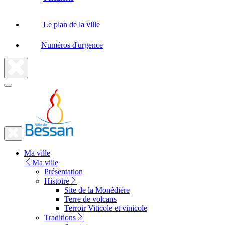
Le plan de la ville
Numéros d'urgence
Fermer
la
recherche
Fermer
le
Lien
menu
Ma ville
vers
Ma ville
la
Présentation
Histoire
page
Site de la Monédière
d'accueil
Terre de volcans
Terroir Viticole et vinicole
Traditions