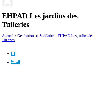
Fermer
la
EHPAD Les jardins des
recherche
Tuileries
Accueil
>
Générations et Solidarité
>
EHPAD Les jardins des
Tuileries
Facebook
Twitter
Instagram