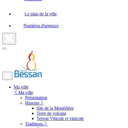
Le plan de la ville
Numéros d'urgence
Fermer
la
recherche
Fermer
le
Lien
menu
Ma ville
vers
Ma ville
la
Présentation
Histoire
page
Site de la Monédière
d'accueil
Terre de volcans
Terroir Viticole et vinicole
Traditions