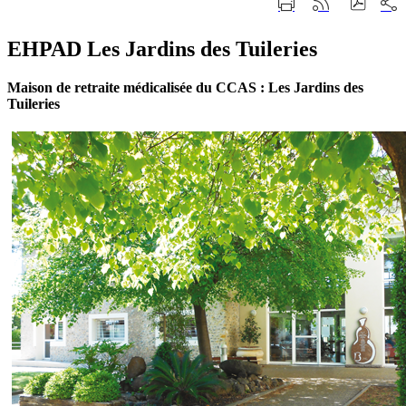
Part
Imprimer
Générer
sur
cette
le
les
page
flux
rése
EHPAD Les Jardins des Tuileries
RSS
soci
Maison de retraite médicalisée du CCAS : Les Jardins des
Tuileries