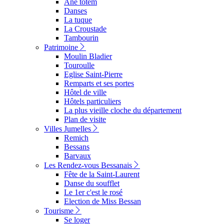
Ane totem
Danses
La tuque
La Croustade
Tambourin
Patrimoine
Moulin Bladier
Touroulle
Eglise Saint-Pierre
Remparts et ses portes
Hôtel de ville
Hôtels particuliers
La plus vieille cloche du département
Plan de visite
Villes Jumelles
Remich
Bessans
Barvaux
Les Rendez-vous Bessanais
Fête de la Saint-Laurent
Danse du soufflet
Le 1er c'est le rosé
Election de Miss Bessan
Tourisme
Se loger