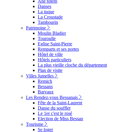
Ane totem
Danses
La tuque
La Croustade
Tambourin
Patrimoine
Moulin Bladier
Touroulle
Eglise Saint-Pierre
Remparts et ses portes
Hôtel de ville
Hôtels particuliers
La plus vieille cloche du département
Plan de visite
Villes Jumelles
Remich
Bessans
Barvaux
Les Rendez-vous Bessanais
Fête de la Saint-Laurent
Danse du soufflet
Le 1er c'est le rosé
Election de Miss Bessan
Tourisme
Se loger