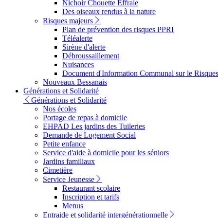
Nichoir Chouette Effraie
Des oiseaux rendus à la nature
Risques majeurs
Plan de prévention des risques PPRI
Téléalerte
Sirène d'alerte
Débroussaillement
Nuisances
Document d'Information Communal sur le Risque
Nouveaux Bessanais
Générations et Solidarité
Générations et Solidarité
Nos écoles
Portage de repas à domicile
EHPAD Les jardins des Tuileries
Demande de Logement Social
Petite enfance
Service d'aide à domicile pour les séniors
Jardins familiaux
Cimetière
Service Jeunesse
Restaurant scolaire
Inscription et tarifs
Menus
Entraide et solidarité intergénérationnelle