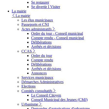
Se restaurer
Se divertir I Visiter
La mairie
La mairie
Les élus municipaux
Passeports et CNI
Actes administratifs
Ordre du jour - Conseil municipal
Compte rendu - Conseil municipal
Délibérations
Arrêtés et décisions
CCAS
Ordre du jour
Compte rendu
Délibérations
Arrêtés et décisions
Annonces
Services municipaux
Démarches Administratives
Elections
Comités consultatifs
Le Conseil Citoyen
Conseil Municipal des Jeunes (CMJ)
Urbanisme
Demandes d'autorisations d'urbanisme