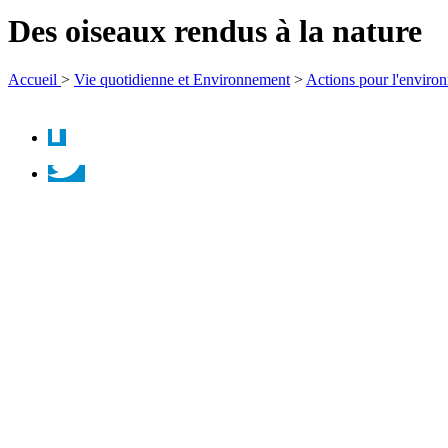
la
Des oiseaux rendus à la nature
recherche
Accueil
>
Vie quotidienne et Environnement
>
Actions pour l'enviro
Facebook
Twitter
Instagram