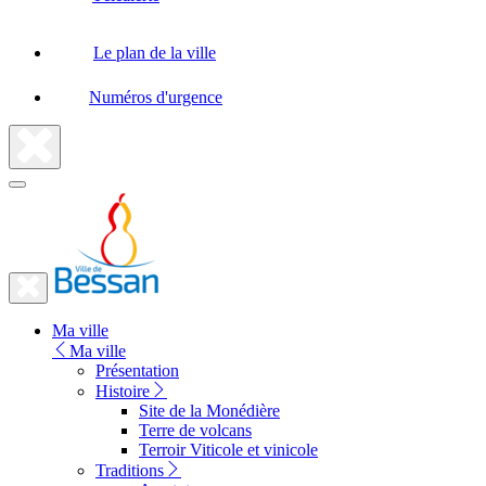
Le plan de la ville
Numéros d'urgence
Fermer
la
recherche
Fermer
le
Lien
menu
Ma ville
vers
Ma ville
la
Présentation
Histoire
page
Site de la Monédière
d'accueil
Terre de volcans
Terroir Viticole et vinicole
Traditions