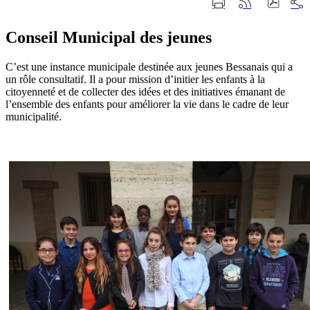
Part
Imprimer
Générer
sur
cette
le
les
page
flux
rése
Conseil Municipal des jeunes
RSS
soci
C’est une instance municipale destinée aux jeunes Bessanais qui a
un rôle consultatif. Il a pour mission d’initier les enfants à la
citoyenneté et de collecter des idées et des initiatives émanant de
l’ensemble des enfants pour améliorer la vie dans le cadre de leur
municipalité.