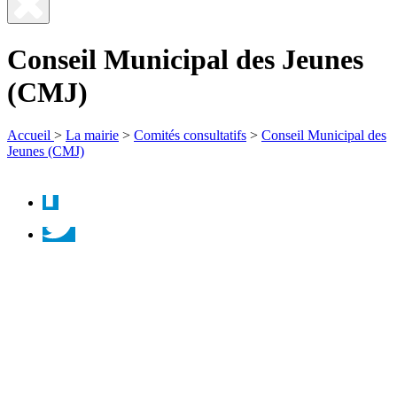
Fermer
la
Conseil Municipal des Jeunes
recherche
(CMJ)
Accueil
>
La mairie
>
Comités consultatifs
>
Conseil Municipal des
Jeunes (CMJ)
Facebook
Twitter
Instagram