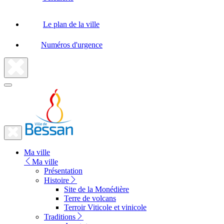
Le plan de la ville
Numéros d'urgence
Fermer
la
recherche
Fermer
le
Lien
menu
Ma ville
vers
Ma ville
la
Présentation
Histoire
page
Site de la Monédière
d'accueil
Terre de volcans
Terroir Viticole et vinicole
Traditions