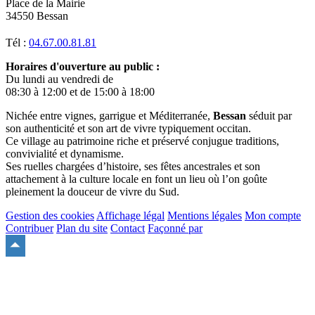
Place de la Mairie
34550 Bessan
Tél :
04.67.00.81.81
Horaires d'ouverture au public :
Du lundi au vendredi de
08:30 à 12:00 et de 15:00 à 18:00
Nichée entre vignes, garrigue et Méditerranée,
Bessan
séduit par
son authenticité et son art de vivre typiquement occitan.
Ce village au patrimoine riche et préservé conjugue traditions,
convivialité et dynamisme.
Ses ruelles chargées d’histoire, ses fêtes ancestrales et son
attachement à la culture locale en font un lieu où l’on goûte
pleinement la douceur de vivre du Sud.
Gestion des cookies
Affichage légal
Mentions légales
Mon compte
Contribuer
Plan du site
Contact
Façonné par
Remonter
en
haut
du
site