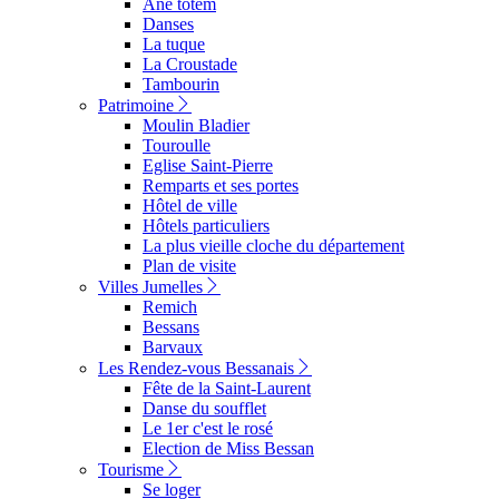
Ane totem
Danses
La tuque
La Croustade
Tambourin
Patrimoine
Moulin Bladier
Touroulle
Eglise Saint-Pierre
Remparts et ses portes
Hôtel de ville
Hôtels particuliers
La plus vieille cloche du département
Plan de visite
Villes Jumelles
Remich
Bessans
Barvaux
Les Rendez-vous Bessanais
Fête de la Saint-Laurent
Danse du soufflet
Le 1er c'est le rosé
Election de Miss Bessan
Tourisme
Se loger