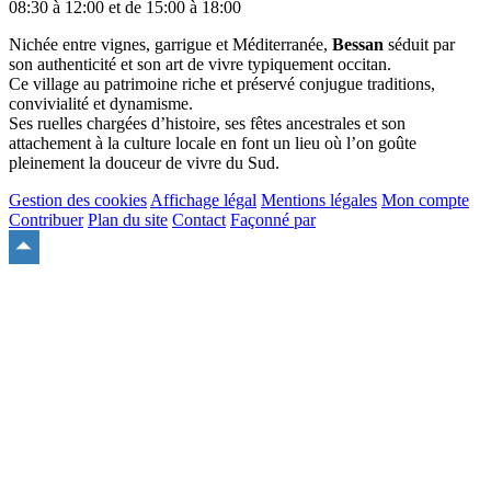
08:30 à 12:00 et de 15:00 à 18:00
Nichée entre vignes, garrigue et Méditerranée,
Bessan
séduit par
son authenticité et son art de vivre typiquement occitan.
Ce village au patrimoine riche et préservé conjugue traditions,
convivialité et dynamisme.
Ses ruelles chargées d’histoire, ses fêtes ancestrales et son
attachement à la culture locale en font un lieu où l’on goûte
pleinement la douceur de vivre du Sud.
Gestion des cookies
Affichage légal
Mentions légales
Mon compte
Contribuer
Plan du site
Contact
Façonné par
Remonter
en
haut
du
site