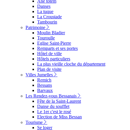
Ane totem
Danses
La tuque
La Croustade
Tambourin
Patrimoine
Moulin Bladier
Touroulle
Eglise Saint-Pierre
Remparts et ses portes
Hôtel de ville
Hôtels particuliers
La plus vieille cloche du département
Plan de visite
Villes Jumelles
Remich
Bessans
Barvaux
Les Rendez-vous Bessanais
Fête de la Saint-Laurent
Danse du soufflet
Le 1er c'est le rosé
Election de Miss Bessan
Tourisme
Se loger