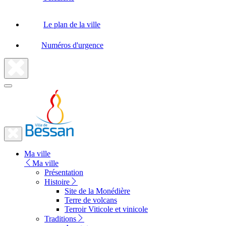
Le plan de la ville
Numéros d'urgence
Fermer
la
recherche
Fermer
le
Lien
menu
Ma ville
vers
Ma ville
la
Présentation
Histoire
page
Site de la Monédière
d'accueil
Terre de volcans
Terroir Viticole et vinicole
Traditions