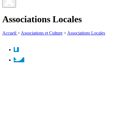
Fermer
la
Associations Locales
recherche
Accueil
>
Associations et Culture
>
Associations Locales
Facebook
Twitter
Instagram