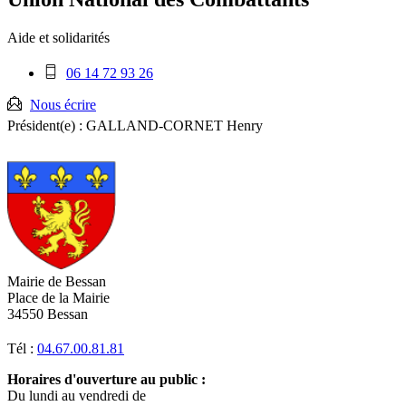
RSS
soci
Aide et solidarités
Téléphone
06 14 72 93 26
mobile
:
Nous écrire
Président(e) :
GALLAND-CORNET Henry
Mairie de Bessan
Place de la Mairie
34550 Bessan
Tél :
04.67.00.81.81
Horaires d'ouverture au public :
Du lundi au vendredi de