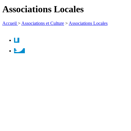
la
Associations Locales
recherche
Accueil
>
Associations et Culture
>
Associations Locales
Facebook
Twitter
Instagram