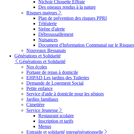
Nichoir Chouette Effraie
Des oiseaux rendus à la nature
Risques majeurs
Plan de prévention des risques PPRI
Téléalerte
Sirène d'alerte
Débroussaillement
Nuisances
Document d'Information Communal sur le Risque
Nouveaux Bessanais
Générations et Solidarité
Générations et Solidarité
Nos écoles
Portage de repas à domicile
EHPAD Les jardins des Tuileries
Demande de Logement Social
Petite enfance
Service d'aide à domicile pour les séniors
Jardins familiaux
Cimetière
Service Jeunesse
Restaurant scolaire
Inscription et tarifs
Menus
Entraide et solidarité intergénérationnelle