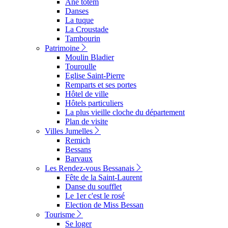
Ane totem
Danses
La tuque
La Croustade
Tambourin
Patrimoine
Moulin Bladier
Touroulle
Eglise Saint-Pierre
Remparts et ses portes
Hôtel de ville
Hôtels particuliers
La plus vieille cloche du département
Plan de visite
Villes Jumelles
Remich
Bessans
Barvaux
Les Rendez-vous Bessanais
Fête de la Saint-Laurent
Danse du soufflet
Le 1er c'est le rosé
Election de Miss Bessan
Tourisme
Se loger