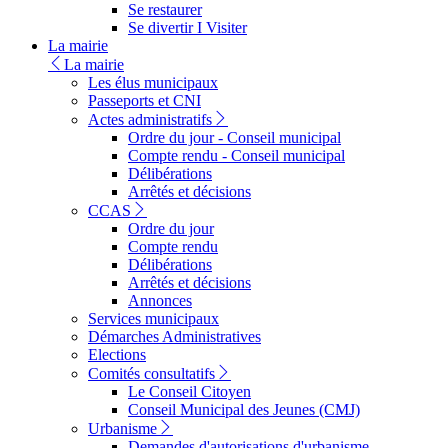
Se restaurer
Se divertir I Visiter
La mairie
La mairie
Les élus municipaux
Passeports et CNI
Actes administratifs
Ordre du jour - Conseil municipal
Compte rendu - Conseil municipal
Délibérations
Arrêtés et décisions
CCAS
Ordre du jour
Compte rendu
Délibérations
Arrêtés et décisions
Annonces
Services municipaux
Démarches Administratives
Elections
Comités consultatifs
Le Conseil Citoyen
Conseil Municipal des Jeunes (CMJ)
Urbanisme
Demandes d'autorisations d'urbanisme