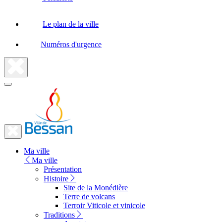
Le plan de la ville
Numéros d'urgence
Fermer
la
recherche
Fermer
le
Lien
menu
Ma ville
vers
Ma ville
la
Présentation
Histoire
page
Site de la Monédière
d'accueil
Terre de volcans
Terroir Viticole et vinicole
Traditions