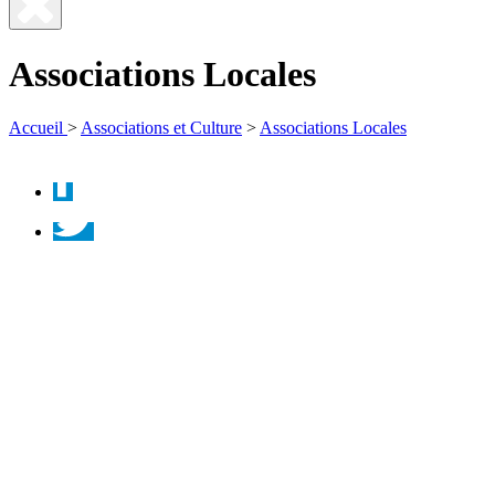
Fermer
la
Associations Locales
recherche
Accueil
>
Associations et Culture
>
Associations Locales
Facebook
Twitter
Instagram