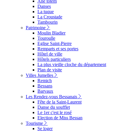
Ane totem
Danses
La tuque
La Croustade
Tambourin
Patrimoine
Moulin Bladier
Touroulle
Eglise Saint-Pierre
Remparts et ses portes
Hôtel de ville
Hôtels particuliers
La plus vieille cloche du département
Plan de visite
Villes Jumelles
Remich
Bessans
Barvaux
Les Rendez-vous Bessanais
Fête de la Saint-Laurent
Danse du soufflet
Le 1er c'est le rosé
Election de Miss Bessan
Tourisme
Se loger