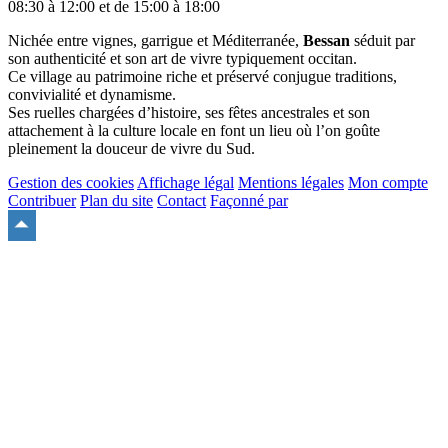
08:30 à 12:00 et de 15:00 à 18:00
Nichée entre vignes, garrigue et Méditerranée,
Bessan
séduit par
son authenticité et son art de vivre typiquement occitan.
Ce village au patrimoine riche et préservé conjugue traditions,
convivialité et dynamisme.
Ses ruelles chargées d’histoire, ses fêtes ancestrales et son
attachement à la culture locale en font un lieu où l’on goûte
pleinement la douceur de vivre du Sud.
Gestion des cookies
Affichage légal
Mentions légales
Mon compte
Contribuer
Plan du site
Contact
Façonné par
Remonter
en
haut
du
site