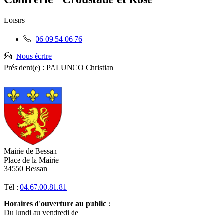
RSS
soci
Loisirs
Téléphone
06 09 54 06 76
fixe
:
Nous écrire
Président(e) :
PALUNCO Christian
Mairie de Bessan
Place de la Mairie
34550 Bessan
Tél :
04.67.00.81.81
Horaires d'ouverture au public :
Du lundi au vendredi de