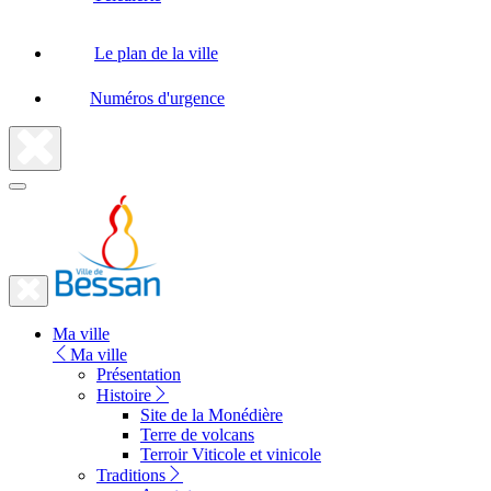
Le plan de la ville
Numéros d'urgence
Fermer
la
recherche
Fermer
le
Lien
menu
Ma ville
vers
Ma ville
la
Présentation
Histoire
page
Site de la Monédière
d'accueil
Terre de volcans
Terroir Viticole et vinicole
Traditions