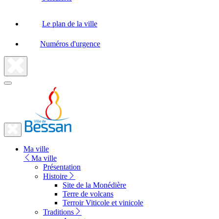
Le plan de la ville
Numéros d'urgence
Fermer
la
recherche
Fermer
le
Lien
menu
Ma ville
vers
Ma ville
la
Présentation
Histoire
page
Site de la Monédière
d'accueil
Terre de volcans
Terroir Viticole et vinicole
Traditions