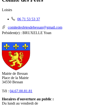
RSS
soci
Loisirs
Téléphone
06 71 53 53 37
fixe
:
comitedesfetesdebessan@gmail.com
Président(e) :
BRUXELLE Yoan
Mairie de Bessan
Place de la Mairie
34550 Bessan
Tél :
04.67.00.81.81
Horaires d'ouverture au public :
Du lundi au vendredi de