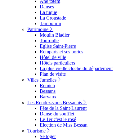
Ane totem
Danses
La tuque
La Croustade
Tambourin
Patrimoine
Moulin Bladier
Touroulle
Eglise Saint-Pierre
Remparts et ses portes
Hôtel de ville
Hôtels particuliers
La plus vieille cloche du département
Plan de visite
Villes Jumelles
Remich
Bessans
Barvaux
Les Rendez-vous Bessanais
Fête de la Saint-Laurent
Danse du soufflet
Le 1er c'est le rosé
Election de Miss Bessan
Tourisme
Se loger