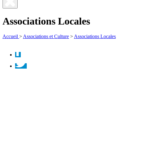
Fermer
la
Associations Locales
recherche
Accueil
>
Associations et Culture
>
Associations Locales
Facebook
Twitter
Instagram