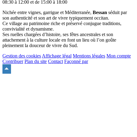
08:30 à 12:00 et de 15:00 à 18:00
Nichée entre vignes, garrigue et Méditerranée,
Bessan
séduit par
son authenticité et son art de vivre typiquement occitan.
Ce village au patrimoine riche et préservé conjugue traditions,
convivialité et dynamisme.
Ses ruelles chargées d’histoire, ses fêtes ancestrales et son
attachement à la culture locale en font un lieu où l’on goûte
pleinement la douceur de vivre du Sud.
Gestion des cookies
Affichage légal
Mentions légales
Mon compte
Contribuer
Plan du site
Contact
Façonné par
Remonter
en
haut
du
site