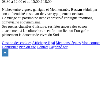
08:30 à 12:00 et de 15:00 à 18:00
Nichée entre vignes, garrigue et Méditerranée,
Bessan
séduit par
son authenticité et son art de vivre typiquement occitan.
Ce village au patrimoine riche et préservé conjugue traditions,
convivialité et dynamisme.
Ses ruelles chargées d’histoire, ses fêtes ancestrales et son
attachement à la culture locale en font un lieu où l’on goûte
pleinement la douceur de vivre du Sud.
Gestion des cookies
Affichage légal
Mentions légales
Mon compte
Contribuer
Plan du site
Contact
Façonné par
Remonter
en
haut
du
site