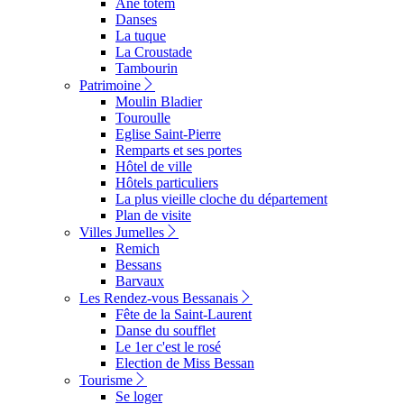
Ane totem
Danses
La tuque
La Croustade
Tambourin
Patrimoine
Moulin Bladier
Touroulle
Eglise Saint-Pierre
Remparts et ses portes
Hôtel de ville
Hôtels particuliers
La plus vieille cloche du département
Plan de visite
Villes Jumelles
Remich
Bessans
Barvaux
Les Rendez-vous Bessanais
Fête de la Saint-Laurent
Danse du soufflet
Le 1er c'est le rosé
Election de Miss Bessan
Tourisme
Se loger