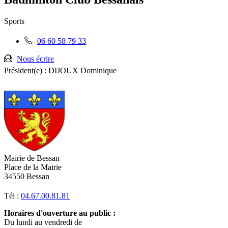
RSS
soci
Sports
Téléphone
06 60 58 79 33
fixe
:
Nous écrire
Président(e) :
DIJOUX Dominique
Mairie de Bessan
Place de la Mairie
34550 Bessan
Tél :
04.67.00.81.81
Horaires d'ouverture au public :
Du lundi au vendredi de