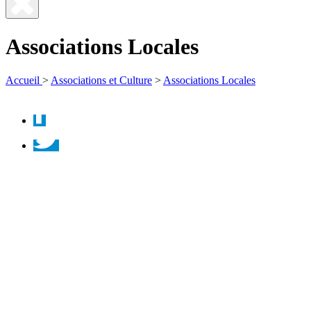
Fermer
la
Associations Locales
recherche
Accueil
>
Associations et Culture
>
Associations Locales
Facebook
Twitter
Instagram