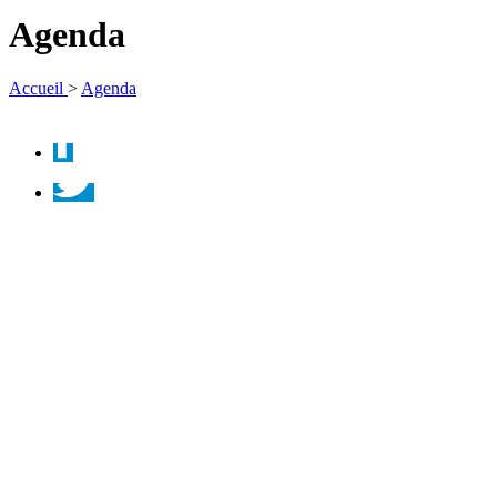
la
Agenda
recherche
Accueil
>
Agenda
Facebook
Twitter
Instagram