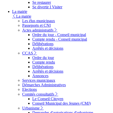
Se restaurer
Se divertir I Visiter
La mairie
La mairie
Les élus municipaux
Passeports et CNI
Actes administratifs
Ordre du jour - Conseil municipal
Compte rendu - Conseil municipal
Délibérations
Arrêtés et décisions
CCAS
Ordre du jour
Compte rendu
Délibérations
Arrêtés et décisions
Annonces
Services municipaux
Démarches Administratives
Elections
Comités consultatifs
Le Conseil Citoyen
Conseil Municipal des Jeunes (CMJ)
Urbanisme
Demandes d'autorisations d'urbanisme