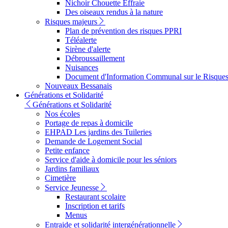
Nichoir Chouette Effraie
Des oiseaux rendus à la nature
Risques majeurs
Plan de prévention des risques PPRI
Téléalerte
Sirène d'alerte
Débroussaillement
Nuisances
Document d'Information Communal sur le Risque
Nouveaux Bessanais
Générations et Solidarité
Générations et Solidarité
Nos écoles
Portage de repas à domicile
EHPAD Les jardins des Tuileries
Demande de Logement Social
Petite enfance
Service d'aide à domicile pour les séniors
Jardins familiaux
Cimetière
Service Jeunesse
Restaurant scolaire
Inscription et tarifs
Menus
Entraide et solidarité intergénérationnelle