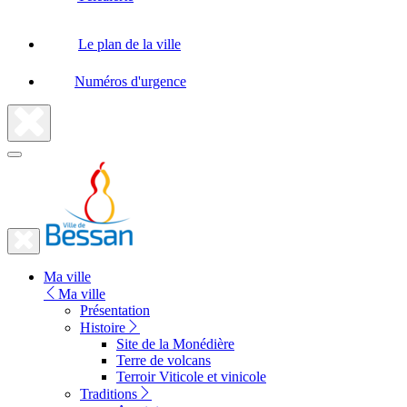
Le plan de la ville
Numéros d'urgence
Fermer
la
recherche
Fermer
le
Lien
menu
Ma ville
vers
Ma ville
la
Présentation
Histoire
page
Site de la Monédière
d'accueil
Terre de volcans
Terroir Viticole et vinicole
Traditions