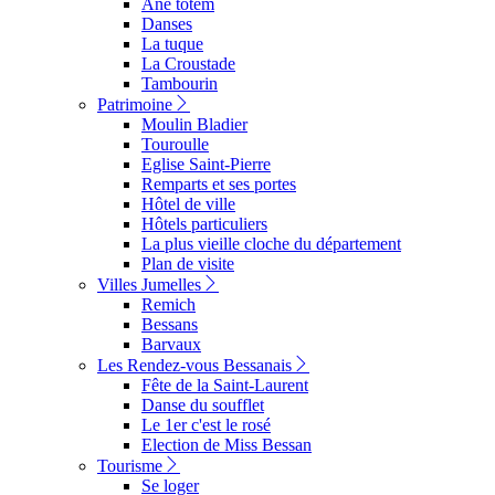
Ane totem
Danses
La tuque
La Croustade
Tambourin
Patrimoine
Moulin Bladier
Touroulle
Eglise Saint-Pierre
Remparts et ses portes
Hôtel de ville
Hôtels particuliers
La plus vieille cloche du département
Plan de visite
Villes Jumelles
Remich
Bessans
Barvaux
Les Rendez-vous Bessanais
Fête de la Saint-Laurent
Danse du soufflet
Le 1er c'est le rosé
Election de Miss Bessan
Tourisme
Se loger